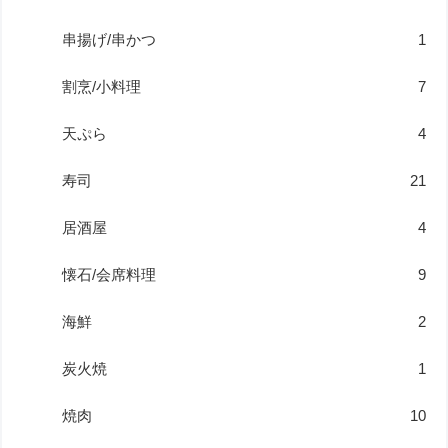
串揚げ/串かつ
1
割烹/小料理
7
天ぷら
4
寿司
21
居酒屋
4
懐石/会席料理
9
海鮮
2
炭火焼
1
焼肉
10