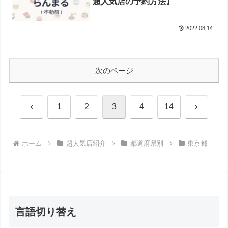
超人気店の予約方法】
2022.08.14
次のページ
前
次
1
2
3
4
14
へ
へ
ホーム
超人気店紹介
都道府県別
東京都
言語切り替え