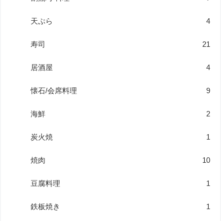
天ぷら
4
寿司
21
居酒屋
4
懐石/会席料理
9
海鮮
2
炭火焼
1
焼肉
10
豆腐料理
1
鉄板焼き
1