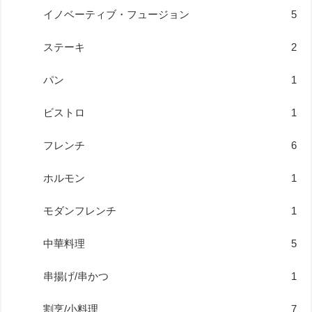
イノベーティブ・フュージョン
5
ステーキ
2
パン
1
ビストロ
1
フレンチ
6
ホルモン
1
モダンフレンチ
1
中華料理
5
串揚げ/串かつ
1
割烹/小料理
7