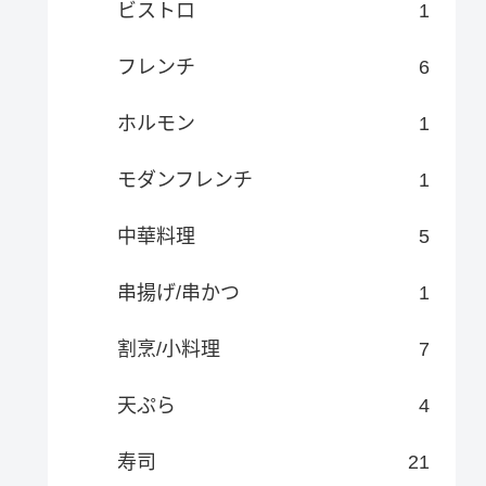
ビストロ
1
フレンチ
6
ホルモン
1
モダンフレンチ
1
中華料理
5
串揚げ/串かつ
1
割烹/小料理
7
天ぷら
4
寿司
21