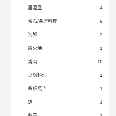
居酒屋
4
懐石/会席料理
9
海鮮
2
炭火焼
1
焼肉
10
豆腐料理
1
鉄板焼き
1
鍋
1
餃子
1