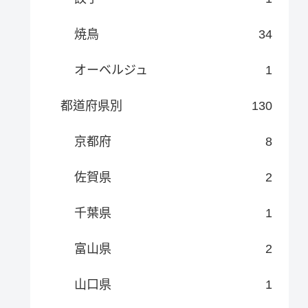
焼鳥
34
オーベルジュ
1
都道府県別
130
京都府
8
佐賀県
2
千葉県
1
富山県
2
山口県
1