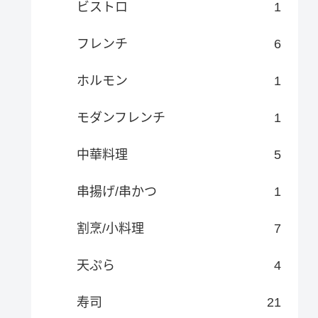
ビストロ
1
フレンチ
6
ホルモン
1
モダンフレンチ
1
中華料理
5
串揚げ/串かつ
1
割烹/小料理
7
天ぷら
4
寿司
21