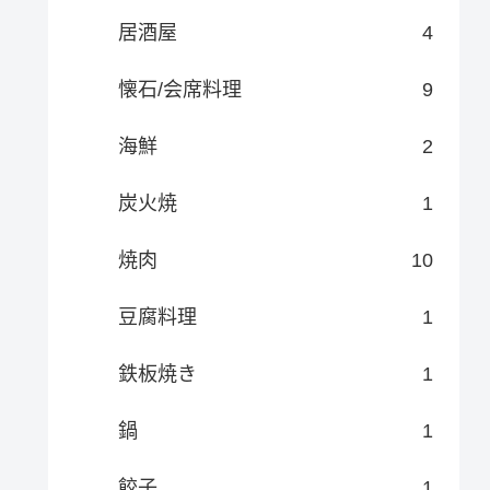
居酒屋
4
懐石/会席料理
9
海鮮
2
炭火焼
1
焼肉
10
豆腐料理
1
鉄板焼き
1
鍋
1
餃子
1