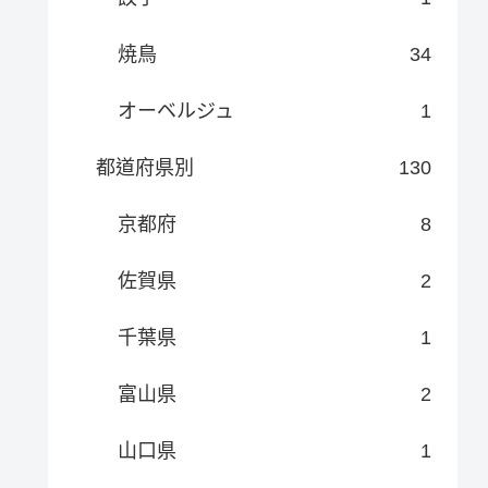
焼鳥
34
オーベルジュ
1
都道府県別
130
京都府
8
佐賀県
2
千葉県
1
富山県
2
山口県
1