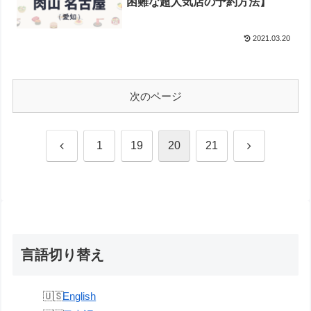
困難な超人気店の予約方法】
2021.03.20
次のページ
前
次
1
19
20
21
へ
へ
言語切り替え
English