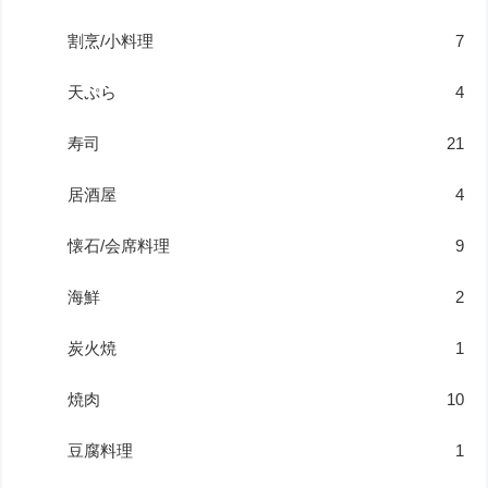
割烹/小料理
7
天ぷら
4
寿司
21
居酒屋
4
懐石/会席料理
9
海鮮
2
炭火焼
1
焼肉
10
豆腐料理
1