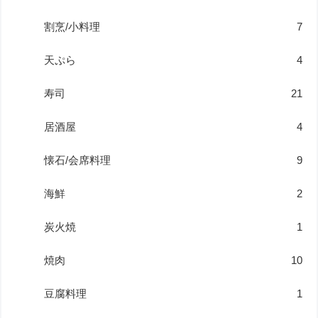
割烹/小料理
7
天ぷら
4
寿司
21
居酒屋
4
懐石/会席料理
9
海鮮
2
炭火焼
1
焼肉
10
豆腐料理
1