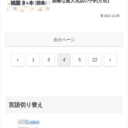
困難な超人気店の予約方法】
2022.12.08
次のページ
前
次
1
3
4
5
22
へ
へ
言語切り替え
English