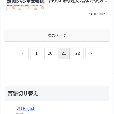
【予約困難な超人気店の予約方
法】
2021.03.20
次のページ
前
次
1
20
21
22
へ
へ
言語切り替え
English