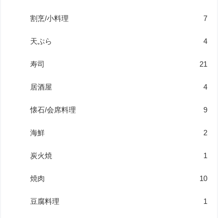
割烹/小料理
7
天ぷら
4
寿司
21
居酒屋
4
懐石/会席料理
9
海鮮
2
炭火焼
1
焼肉
10
豆腐料理
1