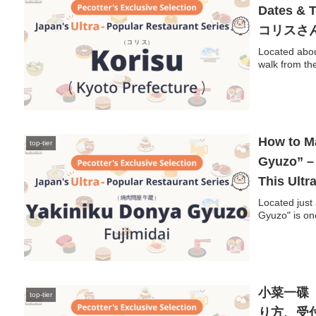
Dates & 
コリスさ
【予約困
Located abou
walk from the
How to M
top-tier
Gyuzo” – 
This Ult
問屋 牛
Located just
Gyuzo" is one
【予約困
小菜一碟
top-tier
り方、受