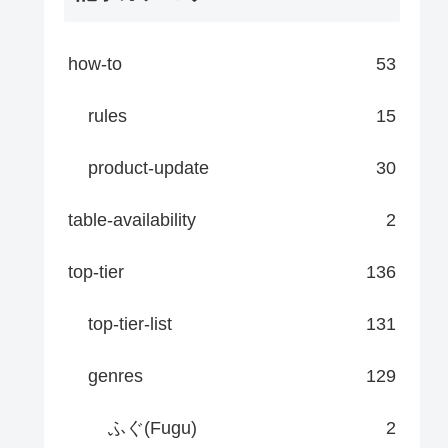
how-to
53
rules
15
product-update
30
table-availability
2
top-tier
136
top-tier-list
131
genres
129
ふぐ(Fugu)
2