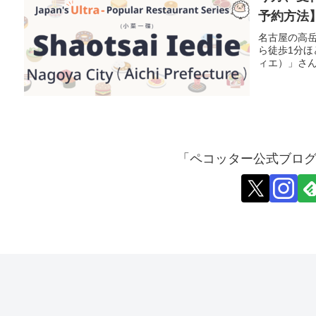
予約方法】How
Iedie? W
名古屋の高岳
ら徒歩1分
a Table a
ィエ）」さん。“Sha
「ペコッター公式ブロ