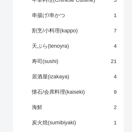
中華料理(Chinese Cuisine)
5
串揚げ/串かつ
1
割烹/小料理(kappo)
7
天ぷら(tenoyra)
4
寿司(sushi)
21
居酒屋(izakaya)
4
懐石/会席料理(kaiseki)
9
海鮮
2
炭火焼(sumibiyaki)
1