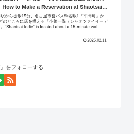
 to Make a Reservation at Shaotsai
hen Do Reservations Open? [How to Book
駅から徒歩15分、名古屋市営バス幹名駅1『平田町』か
ほどのところに店を構える「小菜一碟（シャオツァイイーデ
t a Super Popular, Hard-to-Get Restaurant]
otsai Iedie” is located about a 15-minute wal...
2025.02.11
グ」をフォローする