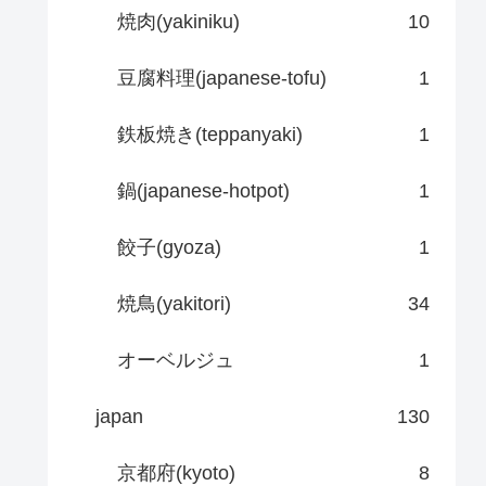
焼肉(yakiniku)
10
豆腐料理(japanese-tofu)
1
鉄板焼き(teppanyaki)
1
鍋(japanese-hotpot)
1
餃子(gyoza)
1
焼鳥(yakitori)
34
オーベルジュ
1
japan
130
京都府(kyoto)
8