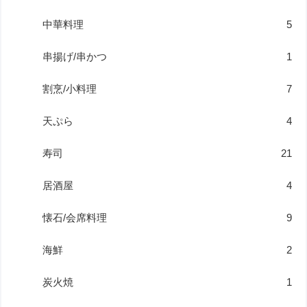
中華料理
5
串揚げ/串かつ
1
割烹/小料理
7
天ぷら
4
寿司
21
居酒屋
4
懐石/会席料理
9
海鮮
2
炭火焼
1