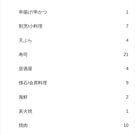
串揚げ/串かつ
1
割烹/小料理
7
天ぷら
4
寿司
21
居酒屋
4
懐石/会席料理
9
海鮮
2
炭火焼
1
焼肉
10