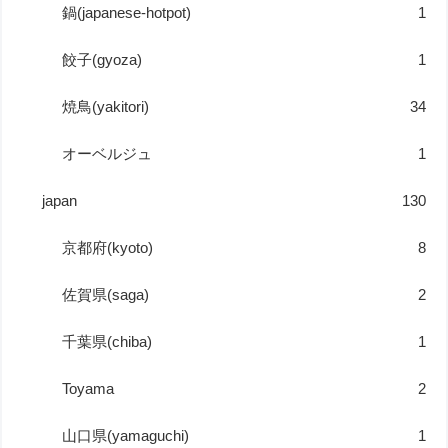
鍋(japanese-hotpot)
1
餃子(gyoza)
1
焼鳥(yakitori)
34
オーベルジュ
1
japan
130
京都府(kyoto)
8
佐賀県(saga)
2
千葉県(chiba)
1
Toyama
2
山口県(yamaguchi)
1