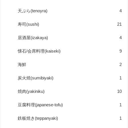
天ぷら(tenoyra)
4
寿司(sushi)
21
居酒屋(izakaya)
4
懐石/会席料理(kaiseki)
9
海鮮
2
炭火焼(sumibiyaki)
1
焼肉(yakiniku)
10
豆腐料理(japanese-tofu)
1
鉄板焼き(teppanyaki)
1