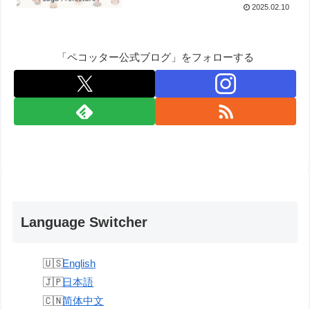
2025.02.10
Jin? Reservation Start Date &
Time Explained! 【How to
Book at This Extremely
Popular and Hard-to-Reserve
「ペコッター公式ブログ」をフォローする
Restaurant】
Language Switcher
English
日本語
简体中文