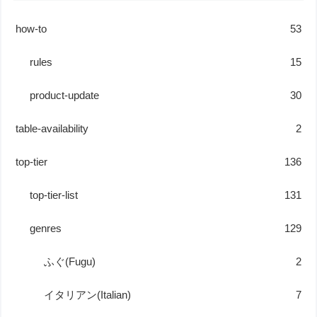
how-to
53
rules
15
product-update
30
table-availability
2
top-tier
136
top-tier-list
131
genres
129
ふぐ(Fugu)
2
イタリアン(Italian)
7